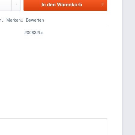
In den
Warenkorb
n
Merken
Bewerten
200832Ls