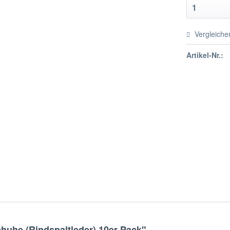
Vergleiche
Artikel-Nr.:
huhe (Rindspaltleder) 10er Pack"