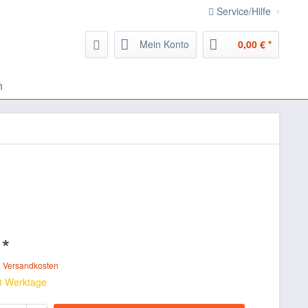
Service/Hilfe
Mein Konto
0,00 € *
n
 *
. Versandkosten
 3 Werktage