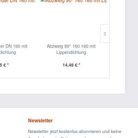
der DN 160 mit
Abzweig 90° 160 160 mit
Wickelfalzro
dichtung
Lippendichtung
D=
Inha
5 € *
14,48 € *
5,
Newsletter
Newsletter jetzt kostenlos abonnieren und keine