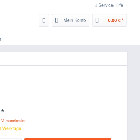
Service/Hilfe
Mein Konto
0,00 € *
n
 *
. Versandkosten
 3 Werktage