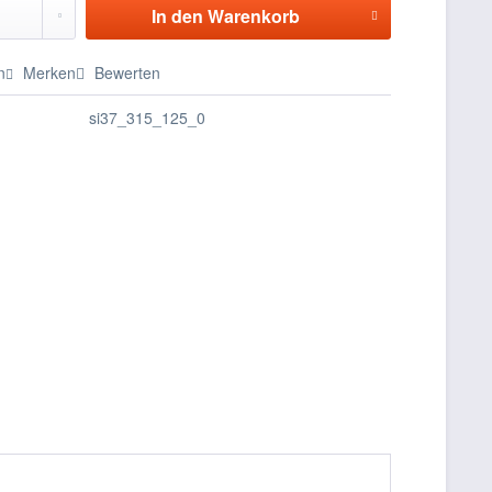
In den
Warenkorb
n
Merken
Bewerten
si37_315_125_0