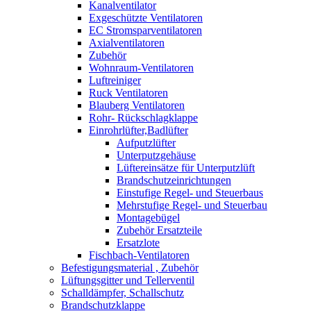
Kanalventilator
Exgeschützte Ventilatoren
EC Stromsparventilatoren
Axialventilatoren
Zubehör
Wohnraum-Ventilatoren
Luftreiniger
Ruck Ventilatoren
Blauberg Ventilatoren
Rohr- Rückschlagklappe
Einrohrlüfter,Badlüfter
Aufputzlüfter
Unterputzgehäuse
Lüftereinsätze für Unterputzlüft
Brandschutzeinrichtungen
Einstufige Regel- und Steuerbaus
Mehrstufige Regel- und Steuerbau
Montagebügel
Zubehör Ersatzteile
Ersatzlote
Fischbach-Ventilatoren
Befestigungsmaterial , Zubehör
Lüftungsgitter und Tellerventil
Schalldämpfer, Schallschutz
Brandschutzklappe