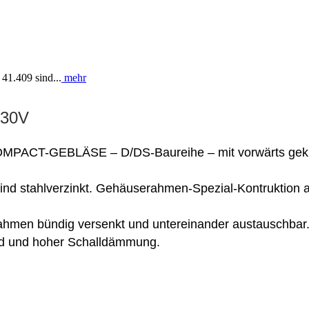
41.409 sind...
mehr
230V
OMPACT-GEBLÄSE – D/DS-Baureihe – mit vorwärts gekr
nd stahlverzinkt. Gehäuserahmen-Spezial-Kontruktion au
hmen bündig versenkt und untereinander austauschbar. Se
d und hoher Schalldämmung.