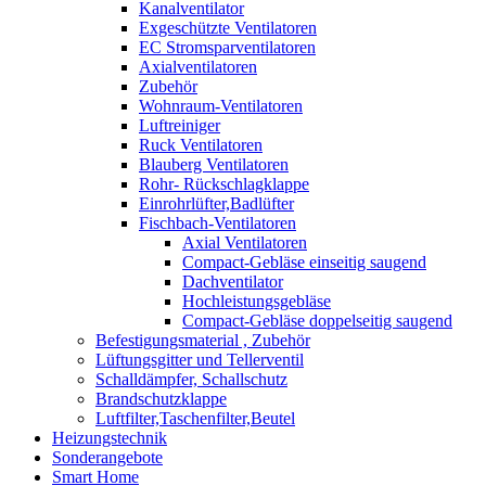
Kanalventilator
Exgeschützte Ventilatoren
EC Stromsparventilatoren
Axialventilatoren
Zubehör
Wohnraum-Ventilatoren
Luftreiniger
Ruck Ventilatoren
Blauberg Ventilatoren
Rohr- Rückschlagklappe
Einrohrlüfter,Badlüfter
Fischbach-Ventilatoren
Axial Ventilatoren
Compact-Gebläse einseitig saugend
Dachventilator
Hochleistungsgebläse
Compact-Gebläse doppelseitig saugend
Befestigungsmaterial , Zubehör
Lüftungsgitter und Tellerventil
Schalldämpfer, Schallschutz
Brandschutzklappe
Luftfilter,Taschenfilter,Beutel
Heizungstechnik
Sonderangebote
Smart Home