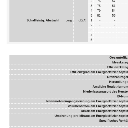
2
76
57
3
75
51
4
79
54
5
81
55
Schallleistg. Abstrahl
L
dB(A)
1
-
-
WA2
2
-
-
3
-
-
4
-
-
5
-
-
Gesamteffiz
Messkateg
Effizienzkateg
Effizienzgrad am Energieeffizienzopt
Drehzahlrege
Herstellungs
Amtliche Registriernu
Niederlassungsort des Herstel
ID-Nu
Nennmotoreingangsleistung am Energieeffizienzopt
Volumenstrom am Energieeffizienzopt
Druck am Energieeffizienzopt
Umdrehung pro Minute am Energieeffizienzopt
Spezifisches Verhäl