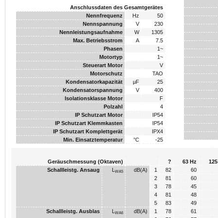
Anschlussdaten des Gesamtgerätes
Nennfrequenz
Hz
50
Nennspannung
V
230
Nennleistungsaufnahme
W
1305
Max. Betriebsstrom
A
7.5
Phasen
1~
Motortyp
1~
Steuerart Motor
V
Motorschutz
TAO
Kondensatorkapazität
µF
25
Kondensatorspannung
V
400
Isolationsklasse Motor
F
Polzahl
4
IP Schutzart Motor
IP54
IP Schutzart Klemmkasten
IP54
IP Schutzart Komplettgerät
IPX4
Min. Einsatztemperatur
°C
-25
Geräuschmessung (Oktaven)
?
63
Hz
125
Schallleistg. Ansaug
L
dB(A)
1
82
60
WA5
2
81
60
3
78
45
4
81
48
5
83
49
Schallleistg. Ausblas
L
dB(A)
1
78
61
WA6