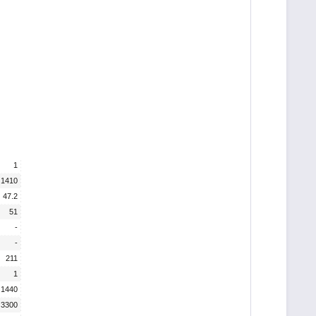
1
1410
47.2
51
-
-
211
1
1440
3300