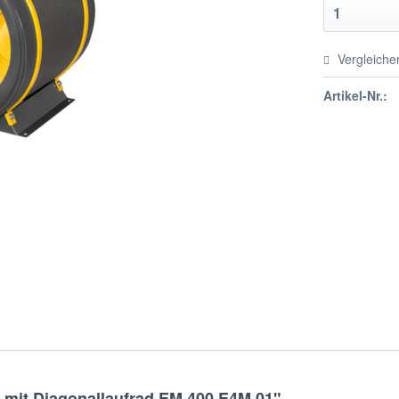
Vergleiche
Artikel-Nr.:
r mit Diagonallaufrad EM 400 E4M 01"