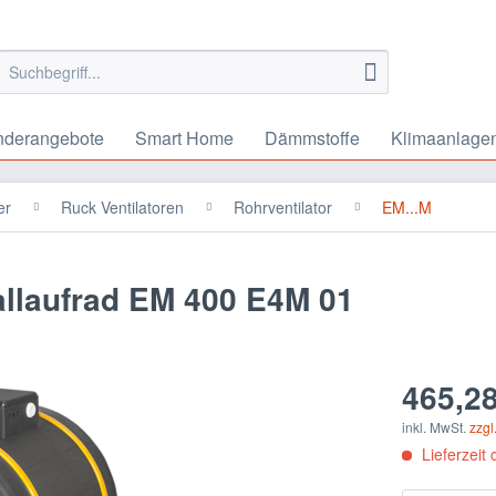
nderangebote
Smart Home
Dämmstoffe
Klimaanlage
er
Ruck Ventilatoren
Rohrventilator
EM...M
allaufrad EM 400 E4M 01
465,28
inkl. MwSt.
zzgl
Lieferzeit 