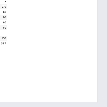
-
270
60
60
60
60
-
230
15,7