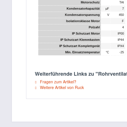
Motorschutz
TAI
Kondensatorkapazität
µF
7
Kondensatorspannung
V
450
Isolationsklasse Motor
F
Polzahl
4
IP Schutzart Motor
IP00
IP Schutzart Klemmkasten
IP44
IP Schutzart Komplettgerät
IPX4
Min. Einsatztemperatur
°C
-25
Weiterführende Links zu "Rohrventila
Fragen zum Artikel?
Weitere Artikel von Ruck