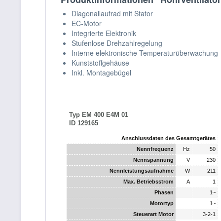
Diagonallaufrad mit Stator
EC-Motor
Integrierte Elektronik
Stufenlose Drehzahlregelung
Interne elektronische Temperaturüberwachung
Kunststoffgehäuse
Inkl. Montagebügel
Typ
EM 400 E4M 01
ID
129165
Anschlussdaten des Gesamtgerätes
Nennfrequenz
Hz
50
Nennspannung
V
230
Nennleistungsaufnahme
W
211
Max. Betriebsstrom
A
1
Phasen
1~
Motortyp
1~
Steuerart Motor
3-2-1