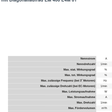
Nennstrom
A
Nenndrehzahl
1/min
Max. stat. Wirkungsgrad
%
Max. tot. Wirkungsgrad
%
Max. zulässige Frequenz (bei 3˜ Motoren)
Hz
Max. zulässige Drehzahl (bei EC-Motoren)
1/min
Max. Leistungsaufnahme
W
Max. Stromaufnahme
A
Max. Drehzahl
1/min
Max. Fördervolumen
m³/h