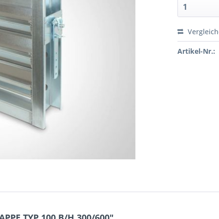
Vergleic
Artikel-Nr.:
PPE TYP 100 B/H 300/600"