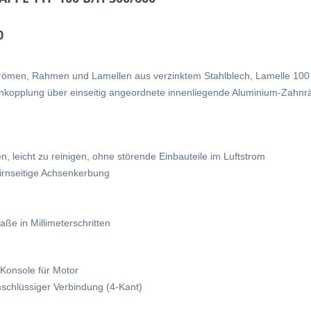
0
trömen, Rahmen und Lamellen aus verzinktem Stahlblech, Lamelle 100
nkopplung über einseitig angeordnete innenliegende Aluminium-Zahnrä
 leicht zu reinigen, ohne störende Einbauteile im Luftstrom
tirnseitige Achsenkerbung
ße in Millimeterschritten
 Konsole für Motor
schlüssiger Verbindung (4-Kant)