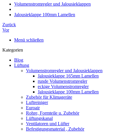
Volumenstromregler und Jalousieklappen
Jalousieklappe 100mm Lamellen
Zurück
Vor
Menü schließen
Kategorien
Blog
Lüftung
Volumenstromregler und Jalousieklappen
Jalousieklappe 165mm Lamellen
runde Volumenstromregler
eckige Volumenstromregler
Jalousieklappe 100mm Lamellen
Zubehör für Klimageräte
Luftreiniger
Euroair
Rohre, Formteile u. Zubehör
Lüftungskanal
Ventilatoren und Lüfter
Befestigungsmaterial , Zubehör