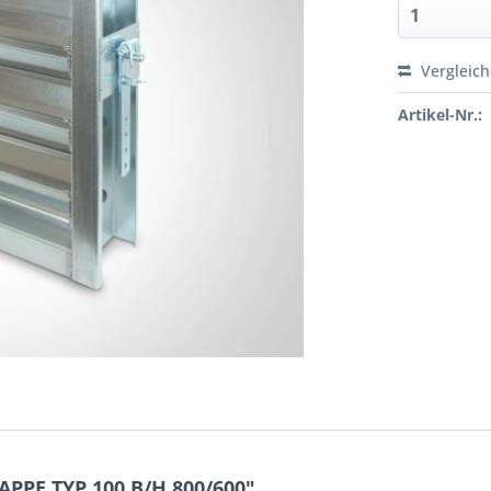
Vergleic
Artikel-Nr.:
PPE TYP 100 B/H 800/600"