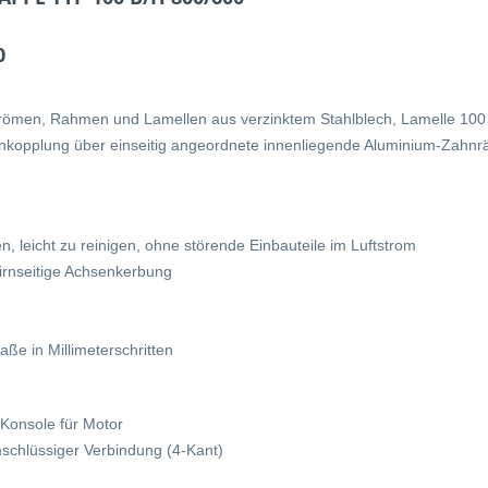
0
trömen, Rahmen und Lamellen aus verzinktem Stahlblech, Lamelle 100
nkopplung über einseitig angeordnete innenliegende Aluminium-Zahnrä
 leicht zu reinigen, ohne störende Einbauteile im Luftstrom
tirnseitige Achsenkerbung
ße in Millimeterschritten
 Konsole für Motor
schlüssiger Verbindung (4-Kant)