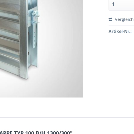
Vergleic
Artikel-Nr.:
PPE TYP 100 B/H 1300/300"