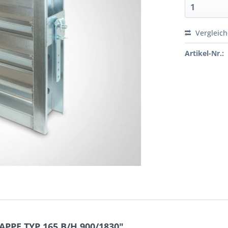
Vergleic
Artikel-Nr.:
PPE TYP 165 B/H 900/1830"