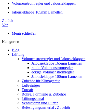
Volumenstromregler und Jalousieklappen
Jalousieklappe 165mm Lamellen
Zurück
Vor
Menü schließen
Kategorien
Blog
Lüftung
Volumenstromregler und Jalousieklappen
Jalousieklappe 165mm Lamellen
runde Volumenstromregler
eckige Volumenstromregler
Jalousieklappe 100mm Lamellen
Zubehör für Klimageräte
Luftreiniger
Euroair
Rohre, Formteile u. Zubehör
Lüftungskanal
Ventilatoren und Lüfter
Befestigungsmaterial , Zubehör