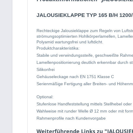
JALOUSIEKLAPPE TYP 165 B/H 1200/
Rechteckige Jalousieklappe zum Regeln von Lufts
strömungsoptimierten Hohlkörperlamellen, Lamelle
Polyamid wartungsfrei und luftdicht.
Produktcharakteristika:
Stabile und verwindungssteife, geschweißte Rahmen,
Lamellenpositionierung deutlich erkennbar durch s
Silikonfrei
Gehäuseleckage nach EN 1751 Klasse C
Serienmäßige Fertigung aller Breiten- und Höhenma
Optional:
Stufenlose Handfeststellung mittels Stellhebel oder
Wahlweise mit runder Welle Ø 12 mm oder mit form
Rahmenprofile nach Kundenvorgabe
Weiterführende Links zu "JALOUSIE