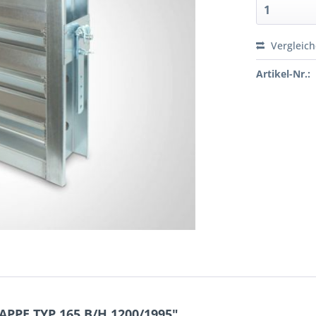
Vergleic
Artikel-Nr.:
PPE TYP 165 B/H 1200/1995"