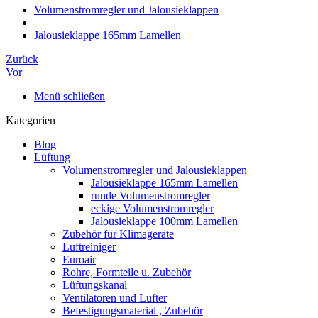
Volumenstromregler und Jalousieklappen
Jalousieklappe 165mm Lamellen
Zurück
Vor
Menü schließen
Kategorien
Blog
Lüftung
Volumenstromregler und Jalousieklappen
Jalousieklappe 165mm Lamellen
runde Volumenstromregler
eckige Volumenstromregler
Jalousieklappe 100mm Lamellen
Zubehör für Klimageräte
Luftreiniger
Euroair
Rohre, Formteile u. Zubehör
Lüftungskanal
Ventilatoren und Lüfter
Befestigungsmaterial , Zubehör