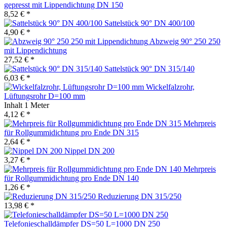
gepresst mit Lippendichtung DN 150
8,52 € *
Sattelstück 90° DN 400/100
4,90 € *
Abzweig 90° 250 250
mit Lippendichtung
27,52 € *
Sattelstück 90° DN 315/140
6,03 € *
Wickelfalzrohr,
Lüftungsrohr D=100 mm
Inhalt
1 Meter
4,12 € *
Mehrpreis
für Rollgummidichtung pro Ende DN 315
2,64 € *
Nippel DN 200
3,27 € *
Mehrpreis
für Rollgummidichtung pro Ende DN 140
1,26 € *
Reduzierung DN 315/250
13,98 € *
Telefonieschalldämpfer DS=50 L=1000 DN 250