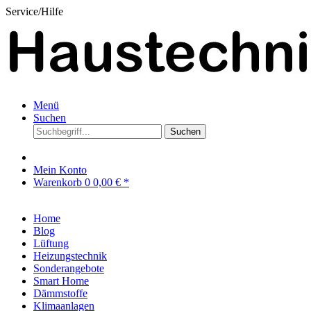
Service/Hilfe
Menü
Suchen
Suchen
Mein Konto
Warenkorb
0
0,00 € *
Home
Blog
Lüftung
Heizungstechnik
Sonderangebote
Smart Home
Dämmstoffe
Klimaanlagen