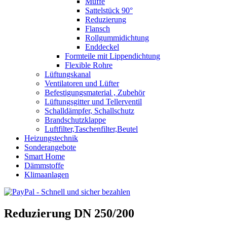
Muffe
Sattelstück 90°
Reduzierung
Flansch
Rollgummidichtung
Enddeckel
Formteile mit Lippendichtung
Flexible Rohre
Lüftungskanal
Ventilatoren und Lüfter
Befestigungsmaterial , Zubehör
Lüftungsgitter und Tellerventil
Schalldämpfer, Schallschutz
Brandschutzklappe
Luftfilter,Taschenfilter,Beutel
Heizungstechnik
Sonderangebote
Smart Home
Dämmstoffe
Klimaanlagen
Reduzierung DN 250/200