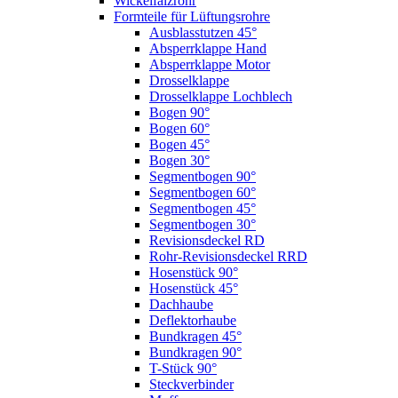
Wickelfalzrohr
Formteile für Lüftungsrohre
Ausblasstutzen 45°
Absperrklappe Hand
Absperrklappe Motor
Drosselklappe
Drosselklappe Lochblech
Bogen 90°
Bogen 60°
Bogen 45°
Bogen 30°
Segmentbogen 90°
Segmentbogen 60°
Segmentbogen 45°
Segmentbogen 30°
Revisionsdeckel RD
Rohr-Revisionsdeckel RRD
Hosenstück 90°
Hosenstück 45°
Dachhaube
Deflektorhaube
Bundkragen 45°
Bundkragen 90°
T-Stück 90°
Steckverbinder